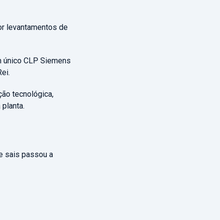
or levantamentos de
um único CLP Siemens
ei.
ão tecnológica,
 planta.
e sais passou a