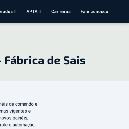
teúdos
APTA
Carreiras
Fale conosco
 Fábrica de Sais
inéis de comando e
rmas vigentes e
novos painéis,
role e automação,