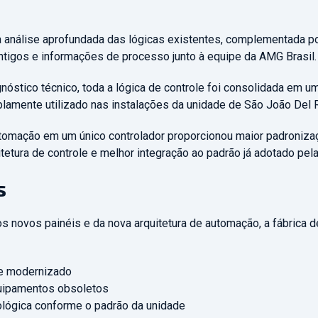
análise aprofundada das lógicas existentes, complementada p
ntigos e informações de processo junto à equipe da AMG Brasil.
óstico técnico, toda a lógica de controle foi consolidada em 
amente utilizado nas instalações da unidade de São João Del R
utomação em um único controlador proporcionou maior padronizaç
itetura de controle e melhor integração ao padrão já adotado pela
s
s novos painéis e da nova arquitetura de automação, a fábrica d
le modernizado
quipamentos obsoletos
lógica conforme o padrão da unidade