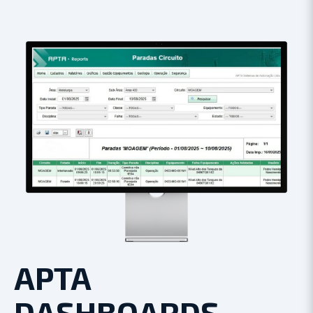
APTA
DASHBOARDS​