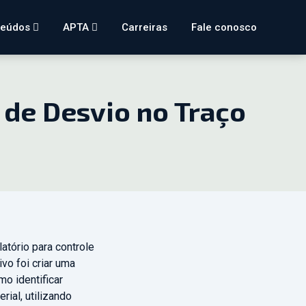
teúdos
APTA
Carreiras
Fale conosco
 de Desvio no Traço
tório para controle
ivo foi criar uma
o identificar
ial, utilizando