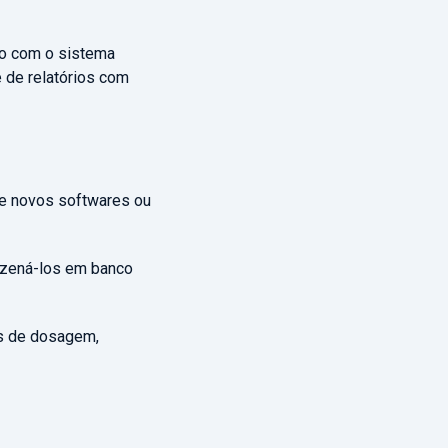
ão com o sistema
e de relatórios com
 de novos softwares ou
azená-los em banco
os de dosagem,