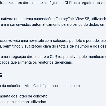
otalizadores diretamente na lógica do CLP para registrar os va
 nativos do sistema supervisório FactoryTalk View SE, utiliza
ram a ser enviados automaticamente para o banco de dados em
desenvolvida uma nova tela com seleções por lote e período, ta
, permitindo visualização clara dos totais de insumos e dos de
u uma integração direta entre o CLP, responsável pelo monitoram
ados que alimenta os relatórios gerenciais.
s
da solução, a Mina Cuiabá passou a contar com:
mpleta dos lotes de concreto
urada dos insumos utilizados