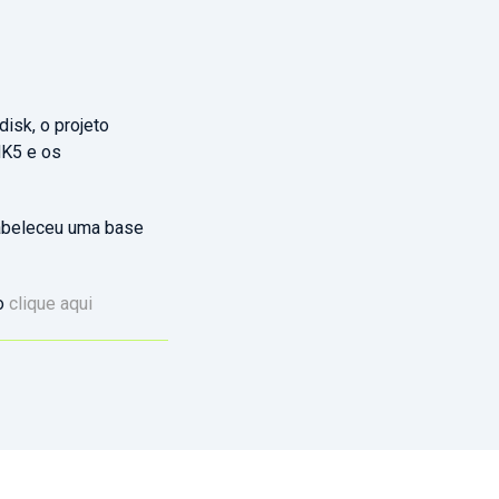
isk, o projeto
MK5 e os
tabeleceu uma base
co
clique aqui