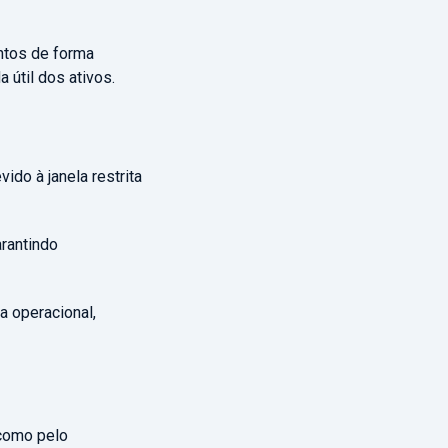
entos de forma
 útil dos ativos.
ido à janela restrita
arantindo
a operacional,
 como pelo