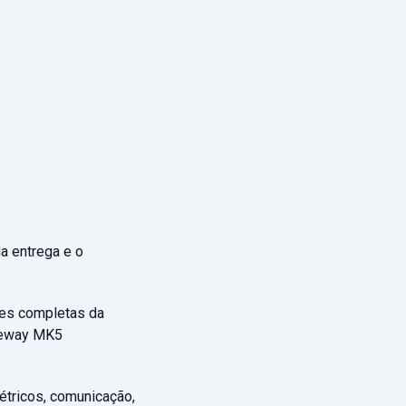
da entrega e o
ões completas da
ateway MK5
étricos, comunicação,