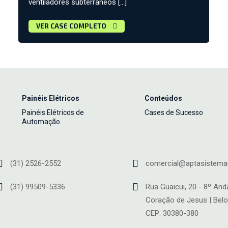
ventiladores subterrâneos […]
VER CASE COMPLETO
Painéis Elétricos
Conteúdos
Painéis Elétricos de
Cases de Sucesso
Automação
(31) 2526-2552
comercial@aptasistema
(31) 99509-5336
Rua Guaicui, 20 - 8º And
Coração de Jesus | Belo
CEP: 30380-380